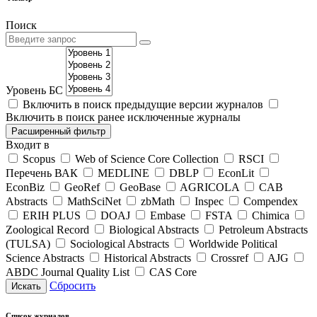
Поиск
Уровень БС
Включить в поиск предыдущие версии журналов
Включить в поиск ранее исключенные журналы
Расширенный фильтр
Входит в
Scopus
Web of Science Core Collection
RSCI
Перечень ВАК
MEDLINE
DBLP
EconLit
EconBiz
GeoRef
GeoBase
AGRICOLA
CAB
Abstracts
MathSciNet
zbMath
Inspec
Compendex
ERIH PLUS
DOAJ
Embase
FSTA
Chimica
Zoological Record
Biological Abstracts
Petroleum Abstracts
(TULSA)
Sociological Abstracts
Worldwide Political
Science Abstracts
Historical Abstracts
Crossref
AJG
ABDC Journal Quality List
CAS Core
Сбросить
Искать
Список журналов