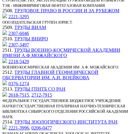
СТРОИТЕЛЬСТВУ, ЭКСПЛУАТАЦИИ ТРУБОПРОВОДОВ И ОБЪЕКТОВ
ТЭК - ИНЖИНИРИНГОВАЯ НЕФТЕГАЗОВАЯ КОМПАНИЯ.
2508.
ТРУДОВОЕ ПРАВО В РОССИИ И ЗА РУБЕЖОМ
2221-3295
ООО ИЗДАТЕЛЬСКАЯ ГРУППА ЮРИСТ.
2509.
ТРУДЫ ВИАМ
2307-6046
2510.
ТРУДЫ ВНИРО
2307-3497
2511.
ТРУДЫ ВОЕННО-КОСМИЧЕСКОЙ АКАДЕМИИ
ИМЕНИ А.Ф.МОЖАЙСКОГО
2218-5429
ВОЕННО-КОСМИЧЕСКАЯ АКАДЕМИЯ ИМ. А.Ф. МОЖАЙСКОГО.
2512.
ТРУДЫ ГЛАВНОЙ ГЕОФИЗИЧЕСКОЙ
ОБСЕРВАТОРИИ ИМ. А.И. ВОЕЙКОВА
0376-1274
2513.
ТРУДЫ ГПНТБ СО РАН
2618-7515
,
2712-7915
ФЕДЕРАЛЬНОЕ ГОСУДАРСТВЕННОЕ БЮДЖЕТНОЕ УЧРЕЖДЕНИЕ
НАУКИ ГОСУДАРСТВЕННАЯ ПУБЛИЧНАЯ НАУЧНО-ТЕХНИЧЕСКАЯ
БИБЛИОТЕКА СИБИРСКОГО ОТДЕЛЕНИЯ РОССИЙСКОЙ АКАДЕМИИ
НАУК.
2514.
ТРУДЫ ЗООЛОГИЧЕСКОГО ИНСТИТУТА РАН
2221-3996
,
0206-0477
RUSSIAN ACADEMY OF SCIENCES, ZOOLOGICAL INSTITUTE.