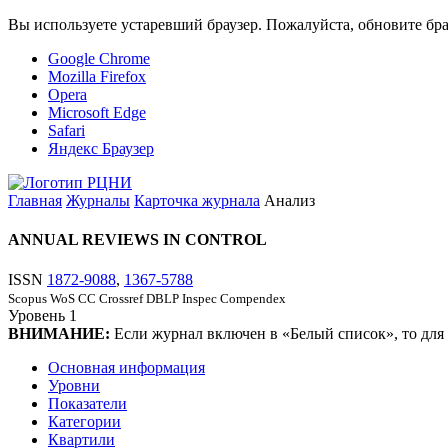
Вы используете устаревший браузер. Пожалуйста, обновите бра
Google Chrome
Mozilla Firefox
Opera
Microsoft Edge
Safari
Яндекс Браузер
Главная
Журналы
Карточка журнала
Анализ
ANNUAL REVIEWS IN CONTROL
ISSN
1872-9088
,
1367-5788
Scopus
WoS CC
Crossref
DBLP
Inspec
Compendex
Уровень
1
ВНИМАНИЕ:
Если журнал включен в «Белый список», то для
Основная информация
Уровни
Показатели
Категории
Квартили