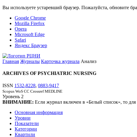
Вы используете устаревший браузер. Пожалуйста, обновите бра
Google Chrome
Mozilla Firefox
Opera
Microsoft Edge
Safari
Яндекс Браузер
Главная
Журналы
Карточка журнала
Анализ
ARCHIVES OF PSYCHIATRIC NURSING
ISSN
1532-8228
,
0883-9417
Scopus
WoS CC
Crossref
MEDLINE
Уровень
2
ВНИМАНИЕ:
Если журнал включен в «Белый список», то для
Основная информация
Уровни
Показатели
Категории
Квартили