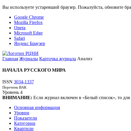
Вы используете устаревший браузер. Пожалуйста, обновите бра
Google Chrome
Mozilla Firefox
Opera
Microsoft Edge
Safari
Яндекс Браузер
Главная
Журналы
Карточка журнала
Анализ
НАЧАЛА РУССКОГО МИРА
ISSN
3034-1337
Перечень ВАК
Уровень
4
ВНИМАНИЕ:
Если журнал включен в «Белый список», то для
Основная информация
Уровни
Показатели
Категории
Квартили