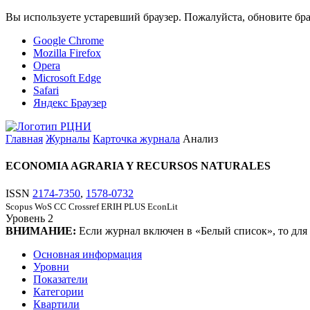
Вы используете устаревший браузер. Пожалуйста, обновите бра
Google Chrome
Mozilla Firefox
Opera
Microsoft Edge
Safari
Яндекс Браузер
Главная
Журналы
Карточка журнала
Анализ
ECONOMIA AGRARIA Y RECURSOS NATURALES
ISSN
2174-7350
,
1578-0732
Scopus
WoS CC
Crossref
ERIH PLUS
EconLit
Уровень
2
ВНИМАНИЕ:
Если журнал включен в «Белый список», то для
Основная информация
Уровни
Показатели
Категории
Квартили