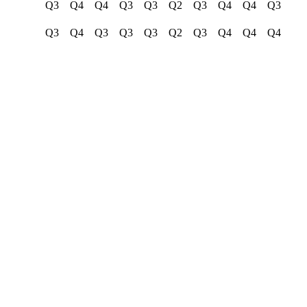
Q3
Q4
Q4
Q3
Q3
Q2
Q3
Q4
Q4
Q3
Q3
Q4
Q3
Q3
Q3
Q2
Q3
Q4
Q4
Q4