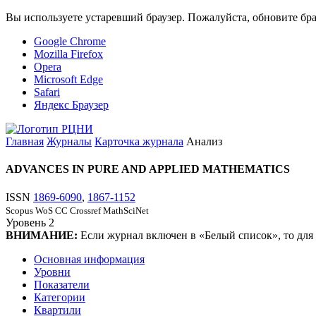
Вы используете устаревший браузер. Пожалуйста, обновите бра
Google Chrome
Mozilla Firefox
Opera
Microsoft Edge
Safari
Яндекс Браузер
Главная
Журналы
Карточка журнала
Анализ
ADVANCES IN PURE AND APPLIED MATHEMATICS
ISSN
1869-6090
,
1867-1152
Scopus
WoS CC
Crossref
MathSciNet
Уровень
2
ВНИМАНИЕ:
Если журнал включен в «Белый список», то для
Основная информация
Уровни
Показатели
Категории
Квартили