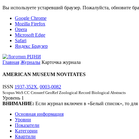
Вы используете устаревший браузер. Пожалуйста, обновите бра
Google Chrome
Mozilla Firefox
Opera
Microsoft Edge
Safari
Яндекс Браузер
Главная
Журналы
Карточка журнала
AMERICAN MUSEUM NOVITATES
ISSN
1937-352X
,
0003-0082
Scopus
WoS CC
Crossref
GeoRef
Zoological Record
Biological Abstracts
Уровень
1
ВНИМАНИЕ:
Если журнал включен в «Белый список», то для
Основная информация
Уровни
Показатели
Категории
Квартили