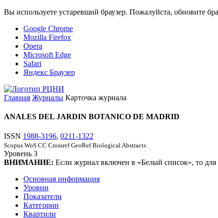
Вы используете устаревший браузер. Пожалуйста, обновите бра
Google Chrome
Mozilla Firefox
Opera
Microsoft Edge
Safari
Яндекс Браузер
Главная
Журналы
Карточка журнала
ANALES DEL JARDIN BOTANICO DE MADRID
ISSN
1988-3196
,
0211-1322
Scopus
WoS CC
Crossref
GeoRef
Biological Abstracts
Уровень
3
ВНИМАНИЕ:
Если журнал включен в «Белый список», то для
Основная информация
Уровни
Показатели
Категории
Квартили