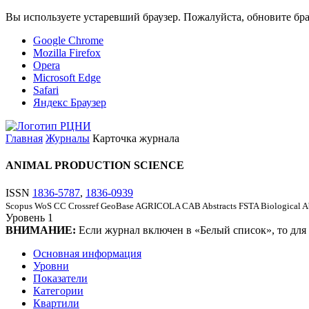
Вы используете устаревший браузер. Пожалуйста, обновите бра
Google Chrome
Mozilla Firefox
Opera
Microsoft Edge
Safari
Яндекс Браузер
Главная
Журналы
Карточка журнала
ANIMAL PRODUCTION SCIENCE
ISSN
1836-5787
,
1836-0939
Scopus
WoS CC
Crossref
GeoBase
AGRICOLA
CAB Abstracts
FSTA
Biological A
Уровень
1
ВНИМАНИЕ:
Если журнал включен в «Белый список», то для
Основная информация
Уровни
Показатели
Категории
Квартили