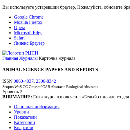
Вы используете устаревший браузер. Пожалуйста, обновите бра
Google Chrome
Mozilla Firefox
Opera
Microsoft Edge
Safari
Яндекс Браузер
Главная
Журналы
Карточка журнала
ANIMAL SCIENCE PAPERS AND REPORTS
ISSN
0860-4037
,
2300-8342
Scopus
WoS CC
Crossref
CAB Abstracts
Biological Abstracts
Уровень
2
ВНИМАНИЕ:
Если журнал включен в «Белый список», то для
Основная информация
Уровни
Показатели
Категории
Квартили