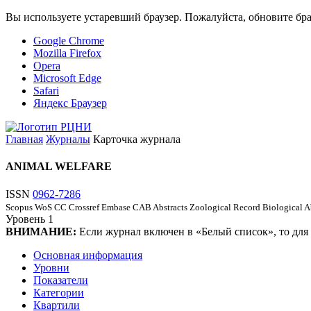
Вы используете устаревший браузер. Пожалуйста, обновите бра
Google Chrome
Mozilla Firefox
Opera
Microsoft Edge
Safari
Яндекс Браузер
Главная
Журналы
Карточка журнала
ANIMAL WELFARE
ISSN
0962-7286
Scopus
WoS CC
Crossref
Embase
CAB Abstracts
Zoological Record
Biological A
Уровень
1
ВНИМАНИЕ:
Если журнал включен в «Белый список», то для
Основная информация
Уровни
Показатели
Категории
Квартили