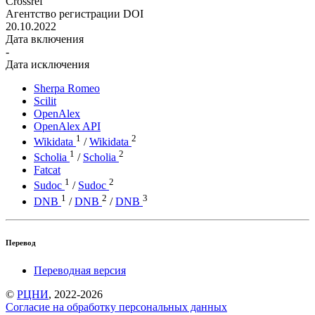
Crossref
Агентство регистрации DOI
20.10.2022
Дата включения
-
Дата исключения
Sherpa Romeo
Scilit
OpenAlex
OpenAlex API
1
2
Wikidata
/
Wikidata
1
2
Scholia
/
Scholia
Fatcat
1
2
Sudoc
/
Sudoc
1
2
3
DNB
/
DNB
/
DNB
Перевод
Переводная версия
©
РЦНИ
, 2022-2026
Согласие на обработку персональных данных