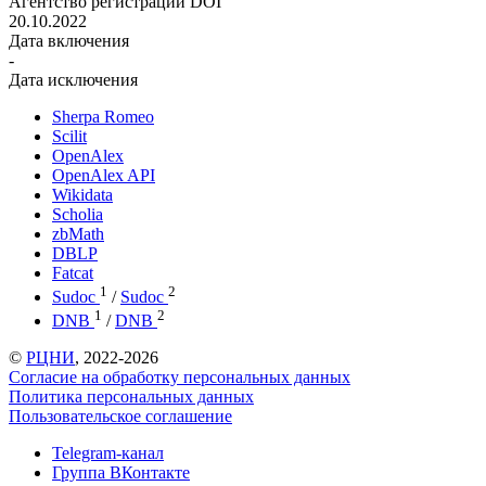
Агентство регистрации DOI
20.10.2022
Дата включения
-
Дата исключения
Sherpa Romeo
Scilit
OpenAlex
OpenAlex API
Wikidata
Scholia
zbMath
DBLP
Fatcat
1
2
Sudoc
/
Sudoc
1
2
DNB
/
DNB
©
РЦНИ
, 2022-2026
Согласие на обработку персональных данных
Политика персональных данных
Пользовательское соглашение
Telegram-канал
Группа ВКонтакте