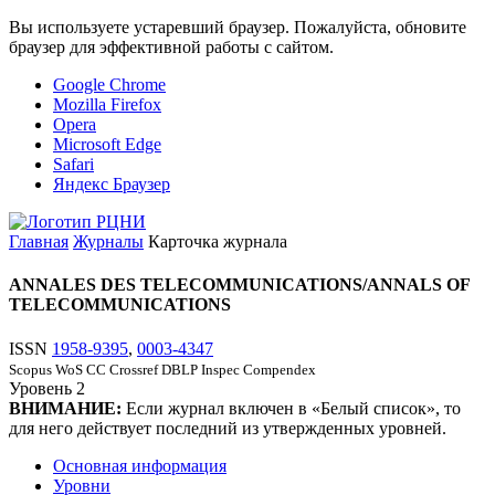
Вы используете устаревший браузер. Пожалуйста, обновите
браузер для эффективной работы с сайтом.
Google Chrome
Mozilla Firefox
Opera
Microsoft Edge
Safari
Яндекс Браузер
Главная
Журналы
Карточка журнала
ANNALES DES TELECOMMUNICATIONS/ANNALS OF
TELECOMMUNICATIONS
ISSN
1958-9395
,
0003-4347
Scopus
WoS CC
Crossref
DBLP
Inspec
Compendex
Уровень
2
ВНИМАНИЕ:
Если журнал включен в «Белый список», то
для него действует последний из утвержденных уровней.
Основная информация
Уровни