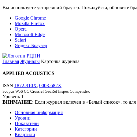
Вы используете устаревший браузер. Пожалуйста, обновите бра
Google Chrome
Mozilla Firefox
Opera
Microsoft Edge
Safari
Яндекс Браузер
Главная
Журналы
Карточка журнала
APPLIED ACOUSTICS
ISSN
1872-910X
,
0003-682X
Scopus
WoS CC
Crossref
GeoRef
Inspec
Compendex
Уровень
1
ВНИМАНИЕ:
Если журнал включен в «Белый список», то для
Основная информация
Уровни
Показатели
Категории
Квартили