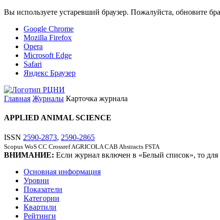
Вы используете устаревший браузер. Пожалуйста, обновите бра
Google Chrome
Mozilla Firefox
Opera
Microsoft Edge
Safari
Яндекс Браузер
Главная
Журналы
Карточка журнала
APPLIED ANIMAL SCIENCE
ISSN
2590-2873
,
2590-2865
Scopus
WoS CC
Crossref
AGRICOLA
CAB Abstracts
FSTA
ВНИМАНИЕ:
Если журнал включен в «Белый список», то для
Основная информация
Уровни
Показатели
Категории
Квартили
Рейтинги