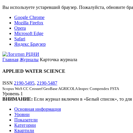
Вы используете устаревший браузер. Пожалуйста, обновите бра
Google Chrome
Mozilla Firefox
Opera
Microsoft Edge
Safari
Яндекс Браузер
Главная
Журналы
Карточка журнала
APPLIED WATER SCIENCE
ISSN
2190-5495
,
2190-5487
Scopus
WoS CC
Crossref
GeoBase
AGRICOLA
Inspec
Compendex
FSTA
Уровень
1
ВНИМАНИЕ:
Если журнал включен в «Белый список», то для
Основная информация
Уровни
Показатели
Категории
Квартили