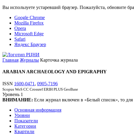
Вы используете устаревший браузер. Пожалуйста, обновите бра
Google Chrome
Mozilla Firefox
Opera
Microsoft Edge
Safari
Яндекс Браузер
Главная
Журналы
Карточка журнала
ARABIAN ARCHAEOLOGY AND EPIGRAPHY
ISSN
1600-0471
,
0905-7196
Scopus
WoS CC
Crossref
ERIH PLUS
GeoBase
Уровень
1
ВНИМАНИЕ:
Если журнал включен в «Белый список», то для
Основная информация
Уровни
Показатели
Категории
Квартили