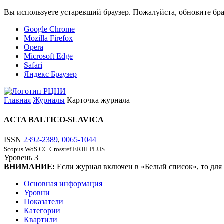
Вы используете устаревший браузер. Пожалуйста, обновите бра
Google Chrome
Mozilla Firefox
Opera
Microsoft Edge
Safari
Яндекс Браузер
Главная
Журналы
Карточка журнала
ACTA BALTICO-SLAVICA
ISSN
2392-2389
,
0065-1044
Scopus
WoS CC
Crossref
ERIH PLUS
Уровень
3
ВНИМАНИЕ:
Если журнал включен в «Белый список», то для
Основная информация
Уровни
Показатели
Категории
Квартили