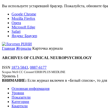
Вы используете устаревший браузер. Пожалуйста, обновите бра
Google Chrome
Mozilla Firefox
Opera
Microsoft Edge
Safari
Яндекс Браузер
Главная
Журналы
Карточка журнала
ARCHIVES OF CLINICAL NEUROPSYCHOLOGY
ISSN
1873-5843
,
0887-6177
Scopus
WoS CC
Crossref
ERIH PLUS
MEDLINE
Уровень
1
ВНИМАНИЕ:
Если журнал включен в «Белый список», то для
Основная информация
Уровни
Показатели
Категории
Квартили