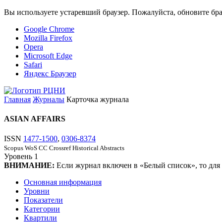
Вы используете устаревший браузер. Пожалуйста, обновите бра
Google Chrome
Mozilla Firefox
Opera
Microsoft Edge
Safari
Яндекс Браузер
Главная
Журналы
Карточка журнала
ASIAN AFFAIRS
ISSN
1477-1500
,
0306-8374
Scopus
WoS CC
Crossref
Historical Abstracts
Уровень
1
ВНИМАНИЕ:
Если журнал включен в «Белый список», то для
Основная информация
Уровни
Показатели
Категории
Квартили