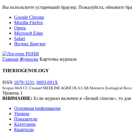
Вы используете устаревший браузер. Пожалуйста, обновите бра
Google Chrome
Mozilla Firefox
Opera
Microsoft Edge
Safari
Яндекс Браузер
Главная
Журналы
Карточка журнала
THERIOGENOLOGY
ISSN
1879-3231
,
0093-691X
Scopus
WoS CC
Crossref
MEDLINE
AGRICOLA
CAB Abstracts
Zoological Reco
Уровень
1
ВНИМАНИЕ:
Если журнал включен в «Белый список», то для
Основная информация
Уровни
Показатели
Категории
Квартили