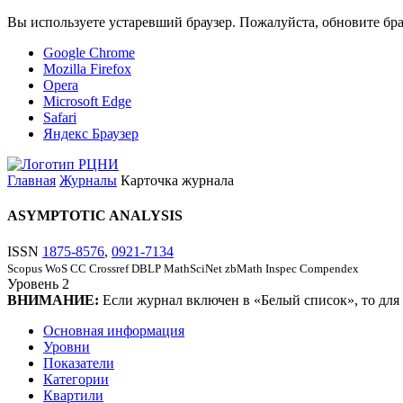
Вы используете устаревший браузер. Пожалуйста, обновите бра
Google Chrome
Mozilla Firefox
Opera
Microsoft Edge
Safari
Яндекс Браузер
Главная
Журналы
Карточка журнала
ASYMPTOTIC ANALYSIS
ISSN
1875-8576
,
0921-7134
Scopus
WoS CC
Crossref
DBLP
MathSciNet
zbMath
Inspec
Compendex
Уровень
2
ВНИМАНИЕ:
Если журнал включен в «Белый список», то для
Основная информация
Уровни
Показатели
Категории
Квартили