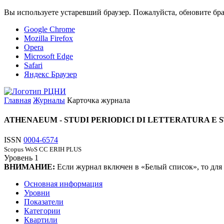
Вы используете устаревший браузер. Пожалуйста, обновите бра
Google Chrome
Mozilla Firefox
Opera
Microsoft Edge
Safari
Яндекс Браузер
Главная
Журналы
Карточка журнала
ATHENAEUM - STUDI PERIODICI DI LETTERATURA E 
ISSN
0004-6574
Scopus
WoS CC
ERIH PLUS
Уровень
1
ВНИМАНИЕ:
Если журнал включен в «Белый список», то для
Основная информация
Уровни
Показатели
Категории
Квартили