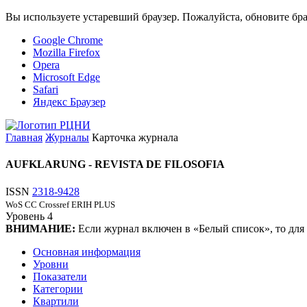
Вы используете устаревший браузер. Пожалуйста, обновите бра
Google Chrome
Mozilla Firefox
Opera
Microsoft Edge
Safari
Яндекс Браузер
Главная
Журналы
Карточка журнала
AUFKLARUNG - REVISTA DE FILOSOFIA
ISSN
2318-9428
WoS CC
Crossref
ERIH PLUS
Уровень
4
ВНИМАНИЕ:
Если журнал включен в «Белый список», то для
Основная информация
Уровни
Показатели
Категории
Квартили