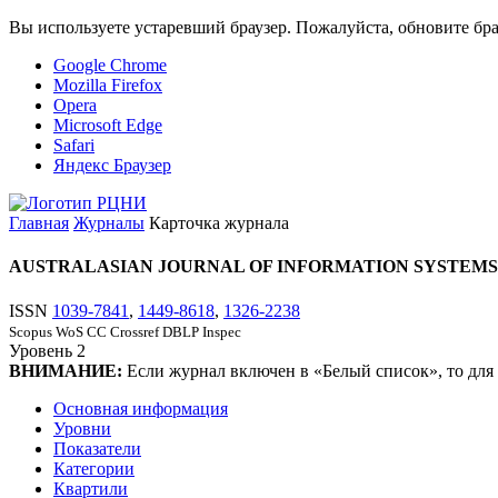
Вы используете устаревший браузер. Пожалуйста, обновите бра
Google Chrome
Mozilla Firefox
Opera
Microsoft Edge
Safari
Яндекс Браузер
Главная
Журналы
Карточка журнала
AUSTRALASIAN JOURNAL OF INFORMATION SYSTEMS
ISSN
1039-7841
,
1449-8618
,
1326-2238
Scopus
WoS CC
Crossref
DBLP
Inspec
Уровень
2
ВНИМАНИЕ:
Если журнал включен в «Белый список», то для
Основная информация
Уровни
Показатели
Категории
Квартили