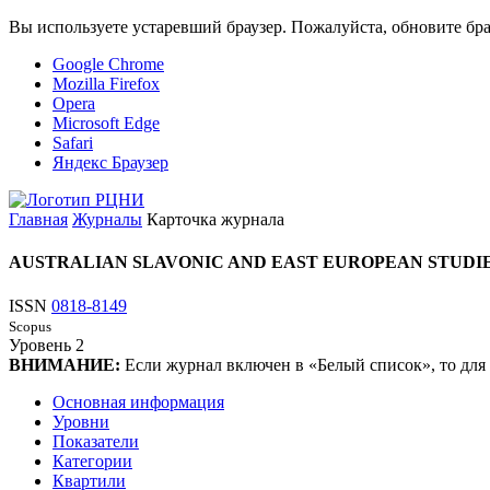
Вы используете устаревший браузер. Пожалуйста, обновите бра
Google Chrome
Mozilla Firefox
Opera
Microsoft Edge
Safari
Яндекс Браузер
Главная
Журналы
Карточка журнала
AUSTRALIAN SLAVONIC AND EAST EUROPEAN STUDI
ISSN
0818-8149
Scopus
Уровень
2
ВНИМАНИЕ:
Если журнал включен в «Белый список», то для
Основная информация
Уровни
Показатели
Категории
Квартили