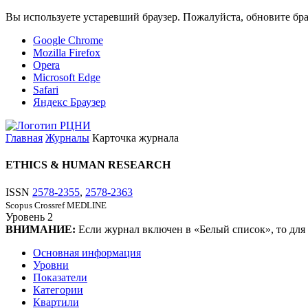
Вы используете устаревший браузер. Пожалуйста, обновите бра
Google Chrome
Mozilla Firefox
Opera
Microsoft Edge
Safari
Яндекс Браузер
Главная
Журналы
Карточка журнала
ETHICS & HUMAN RESEARCH
ISSN
2578-2355
,
2578-2363
Scopus
Crossref
MEDLINE
Уровень
2
ВНИМАНИЕ:
Если журнал включен в «Белый список», то для
Основная информация
Уровни
Показатели
Категории
Квартили