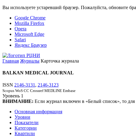
Вы используете устаревший браузер. Пожалуйста, обновите бра
Google Chrome
Mozilla Firefox
Opera
Microsoft Edge
Safari
Яндекс Браузер
Главная
Журналы
Карточка журнала
BALKAN MEDICAL JOURNAL
ISSN
2146-3131
,
2146-3123
Scopus
WoS CC
Crossref
MEDLINE
Embase
Уровень
1
ВНИМАНИЕ:
Если журнал включен в «Белый список», то для
Основная информация
Уровни
Показатели
Категории
Квартили