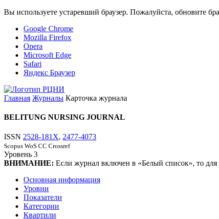
Вы используете устаревший браузер. Пожалуйста, обновите бра
Google Chrome
Mozilla Firefox
Opera
Microsoft Edge
Safari
Яндекс Браузер
Главная
Журналы
Карточка журнала
BELITUNG NURSING JOURNAL
ISSN
2528-181X
,
2477-4073
Scopus
WoS CC
Crossref
Уровень
3
ВНИМАНИЕ:
Если журнал включен в «Белый список», то для
Основная информация
Уровни
Показатели
Категории
Квартили