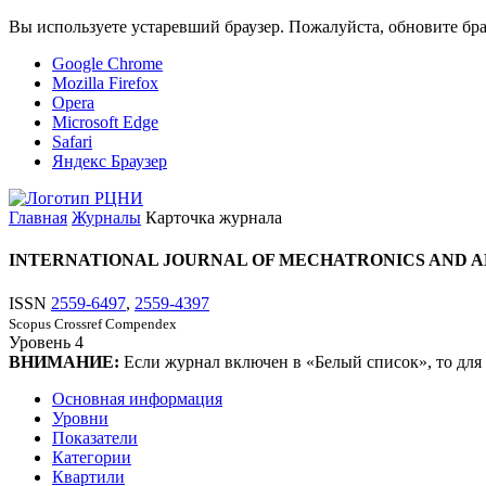
Вы используете устаревший браузер. Пожалуйста, обновите бра
Google Chrome
Mozilla Firefox
Opera
Microsoft Edge
Safari
Яндекс Браузер
Главная
Журналы
Карточка журнала
INTERNATIONAL JOURNAL OF MECHATRONICS AND A
ISSN
2559-6497
,
2559-4397
Scopus
Crossref
Compendex
Уровень
4
ВНИМАНИЕ:
Если журнал включен в «Белый список», то для
Основная информация
Уровни
Показатели
Категории
Квартили