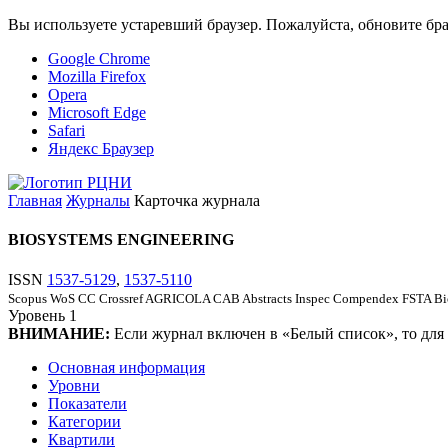
Вы используете устаревший браузер. Пожалуйста, обновите бра
Google Chrome
Mozilla Firefox
Opera
Microsoft Edge
Safari
Яндекс Браузер
Главная
Журналы
Карточка журнала
BIOSYSTEMS ENGINEERING
ISSN
1537-5129
,
1537-5110
Scopus
WoS CC
Crossref
AGRICOLA
CAB Abstracts
Inspec
Compendex
FSTA
Bi
Уровень
1
ВНИМАНИЕ:
Если журнал включен в «Белый список», то для
Основная информация
Уровни
Показатели
Категории
Квартили