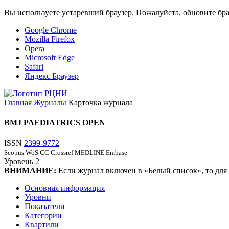
Вы используете устаревший браузер. Пожалуйста, обновите бра
Google Chrome
Mozilla Firefox
Opera
Microsoft Edge
Safari
Яндекс Браузер
Главная
Журналы
Карточка журнала
BMJ PAEDIATRICS OPEN
ISSN
2399-9772
Scopus
WoS CC
Crossref
MEDLINE
Embase
Уровень
2
ВНИМАНИЕ:
Если журнал включен в «Белый список», то для
Основная информация
Уровни
Показатели
Категории
Квартили