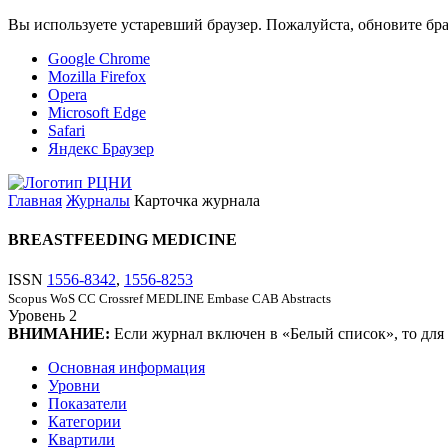
Вы используете устаревший браузер. Пожалуйста, обновите бра
Google Chrome
Mozilla Firefox
Opera
Microsoft Edge
Safari
Яндекс Браузер
Главная
Журналы
Карточка журнала
BREASTFEEDING MEDICINE
ISSN
1556-8342
,
1556-8253
Scopus
WoS CC
Crossref
MEDLINE
Embase
CAB Abstracts
Уровень
2
ВНИМАНИЕ:
Если журнал включен в «Белый список», то для
Основная информация
Уровни
Показатели
Категории
Квартили