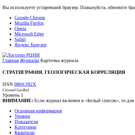
Вы используете устаревший браузер. Пожалуйста, обновите бра
Google Chrome
Mozilla Firefox
Opera
Microsoft Edge
Safari
Яндекс Браузер
Главная
Журналы
Карточка журнала
СТРАТИГРАФИЯ. ГЕОЛОГИЧЕСКАЯ КОРРЕЛЯЦИЯ
ISSN
0869-592X
Crossref
GeoRef
Уровень
1
ВНИМАНИЕ:
Если журнал включен в «Белый список», то для
Основная информация
Уровни
Показатели
Категории
Квартили