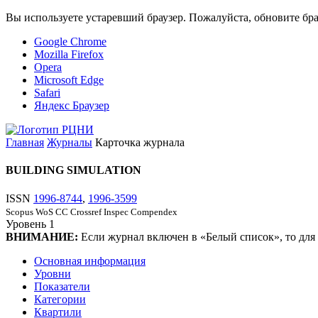
Вы используете устаревший браузер. Пожалуйста, обновите бра
Google Chrome
Mozilla Firefox
Opera
Microsoft Edge
Safari
Яндекс Браузер
Главная
Журналы
Карточка журнала
BUILDING SIMULATION
ISSN
1996-8744
,
1996-3599
Scopus
WoS CC
Crossref
Inspec
Compendex
Уровень
1
ВНИМАНИЕ:
Если журнал включен в «Белый список», то для
Основная информация
Уровни
Показатели
Категории
Квартили