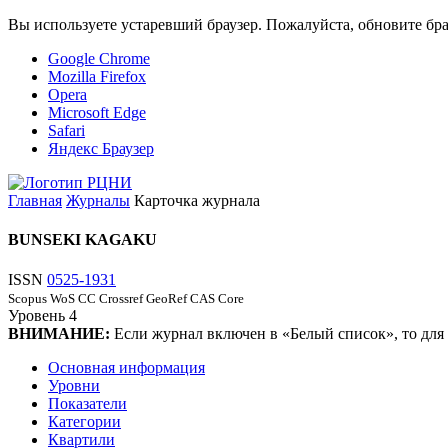
Вы используете устаревший браузер. Пожалуйста, обновите бра
Google Chrome
Mozilla Firefox
Opera
Microsoft Edge
Safari
Яндекс Браузер
Главная
Журналы
Карточка журнала
BUNSEKI KAGAKU
ISSN
0525-1931
Scopus
WoS CC
Crossref
GeoRef
CAS Core
Уровень
4
ВНИМАНИЕ:
Если журнал включен в «Белый список», то для
Основная информация
Уровни
Показатели
Категории
Квартили