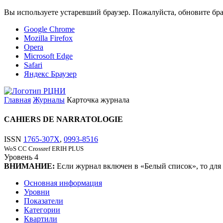
Вы используете устаревший браузер. Пожалуйста, обновите бра
Google Chrome
Mozilla Firefox
Opera
Microsoft Edge
Safari
Яндекс Браузер
Главная
Журналы
Карточка журнала
CAHIERS DE NARRATOLOGIE
ISSN
1765-307X
,
0993-8516
WoS CC
Crossref
ERIH PLUS
Уровень
4
ВНИМАНИЕ:
Если журнал включен в «Белый список», то для
Основная информация
Уровни
Показатели
Категории
Квартили