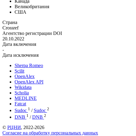
Канада
Великобритания
США
Страна
Crossref
Агентство регистрации DOI
20.10.2022
Дата включения
-
Дата исключения
Sherpa Romeo
Scilit
OpenAlex
OpenAlex API
Wikidata
Scholia
MEDLINE
Fatcat
1
2
Sudoc
/
Sudoc
1
2
DNB
/
DNB
©
РЦНИ
, 2022-2026
Согласие на обработку персональных данных