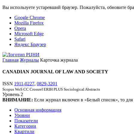
Вы используете устаревший браузер. Пожалуйста, обновите бра
Google Chrome
Mozilla Firefox
Opera
Microsoft Edge
Safari
Яндекс Браузер
Главная
Журналы
Карточка журнала
CANADIAN JOURNAL OF LAW AND SOCIETY
ISSN
1911-0227
,
0829-3201
Scopus
WoS CC
Crossref
ERIH PLUS
Sociological Abstracts
Уровень
2
ВНИМАНИЕ:
Если журнал включен в «Белый список», то для
Основная информация
Уровни
Показатели
Категории
Квартили