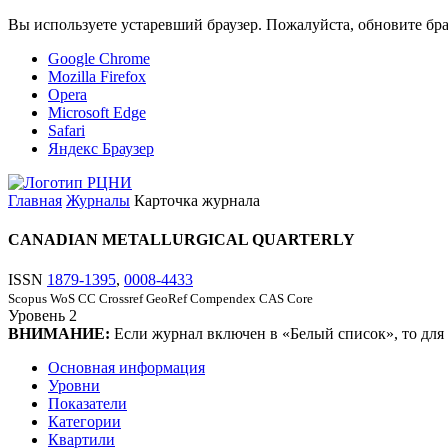
Вы используете устаревший браузер. Пожалуйста, обновите бра
Google Chrome
Mozilla Firefox
Opera
Microsoft Edge
Safari
Яндекс Браузер
Главная
Журналы
Карточка журнала
CANADIAN METALLURGICAL QUARTERLY
ISSN
1879-1395
,
0008-4433
Scopus
WoS CC
Crossref
GeoRef
Compendex
CAS Core
Уровень
2
ВНИМАНИЕ:
Если журнал включен в «Белый список», то для
Основная информация
Уровни
Показатели
Категории
Квартили