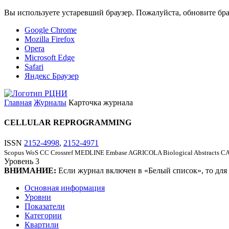
Вы используете устаревший браузер. Пожалуйста, обновите бра
Google Chrome
Mozilla Firefox
Opera
Microsoft Edge
Safari
Яндекс Браузер
Главная
Журналы
Карточка журнала
CELLULAR REPROGRAMMING
ISSN
2152-4998
,
2152-4971
Scopus
WoS CC
Crossref
MEDLINE
Embase
AGRICOLA
Biological Abstracts
CA
Уровень
3
ВНИМАНИЕ:
Если журнал включен в «Белый список», то для
Основная информация
Уровни
Показатели
Категории
Квартили