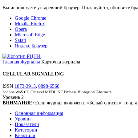
Вы используете устаревший браузер. Пожалуйста, обновите бра
Google Chrome
Mozilla Firefox
Opera
Microsoft Edge
Safari
Яндекс Браузер
Главная
Журналы
Карточка журнала
CELLULAR SIGNALLING
ISSN
1873-3913
,
0898-6568
Scopus
WoS CC
Crossref
MEDLINE
Embase
Biological Abstracts
Уровень
2
ВНИМАНИЕ:
Если журнал включен в «Белый список», то для
Основная информация
Уровни
Показатели
Категории
Квартили