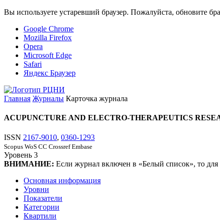
Вы используете устаревший браузер. Пожалуйста, обновите бра
Google Chrome
Mozilla Firefox
Opera
Microsoft Edge
Safari
Яндекс Браузер
Главная
Журналы
Карточка журнала
ACUPUNCTURE AND ELECTRO-THERAPEUTICS RESE
ISSN
2167-9010
,
0360-1293
Scopus
WoS CC
Crossref
Embase
Уровень
3
ВНИМАНИЕ:
Если журнал включен в «Белый список», то для
Основная информация
Уровни
Показатели
Категории
Квартили