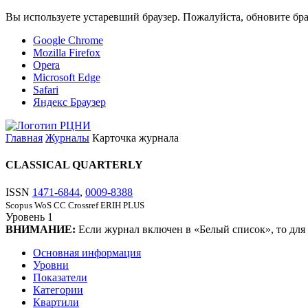
Вы используете устаревший браузер. Пожалуйста, обновите бра
Google Chrome
Mozilla Firefox
Opera
Microsoft Edge
Safari
Яндекс Браузер
Главная
Журналы
Карточка журнала
CLASSICAL QUARTERLY
ISSN
1471-6844
,
0009-8388
Scopus
WoS CC
Crossref
ERIH PLUS
Уровень
1
ВНИМАНИЕ:
Если журнал включен в «Белый список», то для
Основная информация
Уровни
Показатели
Категории
Квартили