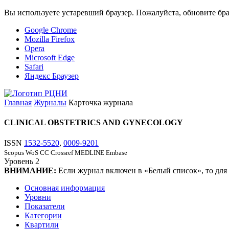
Вы используете устаревший браузер. Пожалуйста, обновите бра
Google Chrome
Mozilla Firefox
Opera
Microsoft Edge
Safari
Яндекс Браузер
Главная
Журналы
Карточка журнала
CLINICAL OBSTETRICS AND GYNECOLOGY
ISSN
1532-5520
,
0009-9201
Scopus
WoS CC
Crossref
MEDLINE
Embase
Уровень
2
ВНИМАНИЕ:
Если журнал включен в «Белый список», то для
Основная информация
Уровни
Показатели
Категории
Квартили