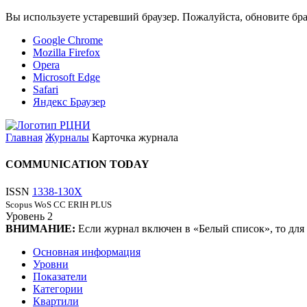
Вы используете устаревший браузер. Пожалуйста, обновите бра
Google Chrome
Mozilla Firefox
Opera
Microsoft Edge
Safari
Яндекс Браузер
Главная
Журналы
Карточка журнала
COMMUNICATION TODAY
ISSN
1338-130X
Scopus
WoS CC
ERIH PLUS
Уровень
2
ВНИМАНИЕ:
Если журнал включен в «Белый список», то для
Основная информация
Уровни
Показатели
Категории
Квартили