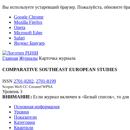
Вы используете устаревший браузер. Пожалуйста, обновите бра
Google Chrome
Mozilla Firefox
Opera
Microsoft Edge
Safari
Яндекс Браузер
Главная
Журналы
Карточка журнала
COMPARATIVE SOUTHEAST EUROPEAN STUDIES
ISSN
2701-8202
,
2701-8199
Scopus
WoS CC
Crossref
WPSA
Уровень
3
ВНИМАНИЕ:
Если журнал включен в «Белый список», то для
Основная информация
Уровни
Показатели
Категории
Квартили