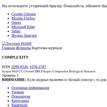
Вы используете устаревший браузер. Пожалуйста, обновите бра
Google Chrome
Mozilla Firefox
Opera
Microsoft Edge
Safari
Яндекс Браузер
Главная
Журналы
Карточка журнала
COMPLEXITY
ISSN
1099-0526
,
1076-2787
Scopus
WoS CC
Crossref
DBLP
Inspec
Compendex
Biological Abstracts
Уровень
1
ВНИМАНИЕ:
Если журнал включен в «Белый список», то для
Основная информация
Уровни
Показатели
Категории
Квартили