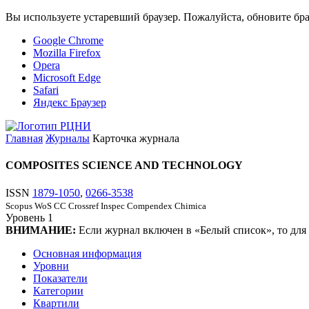
Вы используете устаревший браузер. Пожалуйста, обновите бра
Google Chrome
Mozilla Firefox
Opera
Microsoft Edge
Safari
Яндекс Браузер
Главная
Журналы
Карточка журнала
COMPOSITES SCIENCE AND TECHNOLOGY
ISSN
1879-1050
,
0266-3538
Scopus
WoS CC
Crossref
Inspec
Compendex
Chimica
Уровень
1
ВНИМАНИЕ:
Если журнал включен в «Белый список», то для
Основная информация
Уровни
Показатели
Категории
Квартили